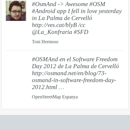
#OsmAnd -> Awesome #OSM
#Android app I fell in love yesterday
in La Palma de Cervelló
http://ves.cat/blyB /cc
@La_Konfraria #SFD
Toni Hermoso
#OSMAnd en el Software Freedom
Day 2012 de La Palma de Cervelló
http://osmand.net/en/blog/73-
osmand-in-software-freedom-day-
2012.html …
OpenStreetMap Espanya