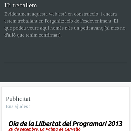
Hi treballem
Evidentment aquesta web està en construcció, i encara
estem treballant en l'organització de l'esdeveniment. El
que podeu veure aquí només n'és un petit avanç (si més no,
d'alló que tenim confirmat).
Publicitat
Ens ajudes?