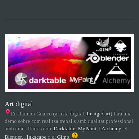
Art digital
En Raimon Guarro (artista digital,
Imatgedart
) farà una
demo sobre com realitza treballs amb qualitat professional
amb eines lliures com
Darktable
,
MyPaint
, l'
Alchemy
, el
Blender
, l'
Inkscape
o el
Gimp
.