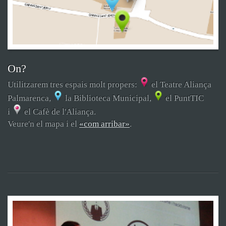
On?
Utilitzarem tres espais molt propers:
el Teatre Aliança
Palmarenca,
la Biblioteca Municipal,
el PuntTIC
i
el Cafè de l'Aliança.
Veure'n el mapa i el
«com arribar»
.