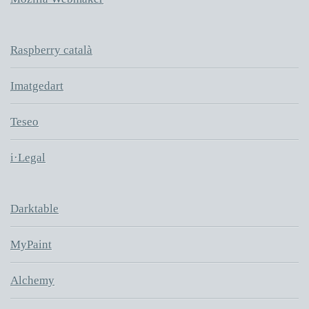
Raspberry català
Imatgedart
Teseo
i·Legal
Darktable
MyPaint
Alchemy