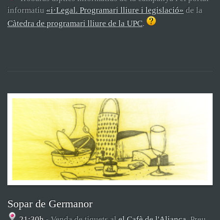
informatiu
«i·Legal. Programari lliure i legislació»
de la
Càtedra de programari lliure de la UPC
.
Sopar de Germanor
21:30h
- Venda de tiquets al
el Cafè de l'Aliança
. Preu