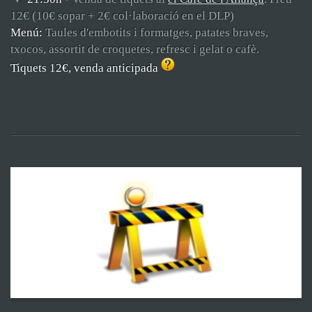
12€ (10€ sopar + 2€ col·laboració en el DLP)
Menú:
Taules d'embotits i formatges, patates braves,
txocos, assortit de croquetes, refresc i gelat o cafè.
Tiquets 12€, venda anticipada