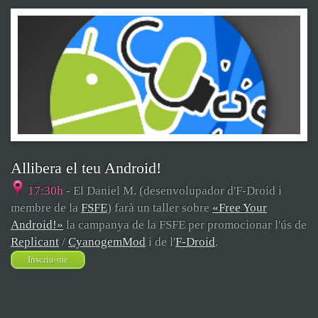
Allibera el teu Android!
17:30h
- El Daniel M. (desenvolupador d'F-Droid i
membre de la
FSFE
) farà un taller sobre
«Free Your
Android!»
la campanya de la FSFE per promocionar l'ús de
Replicant
/
CyanogemMod
i de l'
F-Droid
.
Inscriu-me