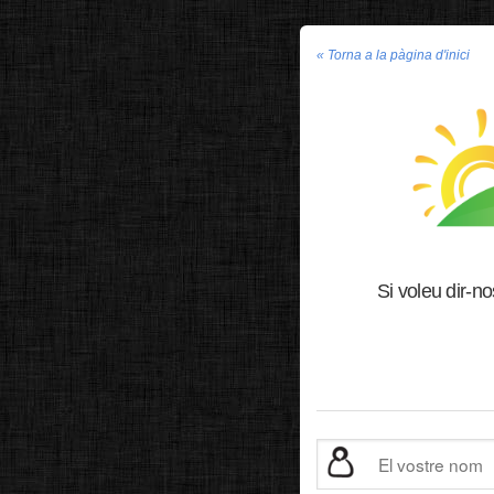
« Torna a la pàgina d'inici
Si voleu dir-n